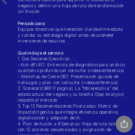
negocio y definir una hoja de ruta de transformación 
sin fricción.
Pensado para:
Equipos directivos que necesitan claridad inmediata 
y validar su estrategia digital antes de acometer 
inversiones de recursos.
Qué incluye el servicio
:
1. Dos Sesiones Ejecutivas:
- Kick-off (45'): Entrevista de diagnóstico para análisis 
cualitativo profundo con consultor (videoconferencia)
- Workshop de Cierre (30'): Presentación guiada de 
hallazgos y plan con consultor (videoconferencia)
2. Scorecard 360º (1 página): La "foto ejecutiva" del 
estado actual del negocio y su brecha (Gap Analysis) 
respecto al mercado.
3. Top 12 Recomendaciones Priorizadas: Matriz de 
Impacto/Urgencia que integra eficiencia operativa, 
digitalización y adopción de IA.
4. Plan de Acción a 6 Semanas: Hoja de ruta táctica 
con 12 acciones secuenciadas y asignación de 