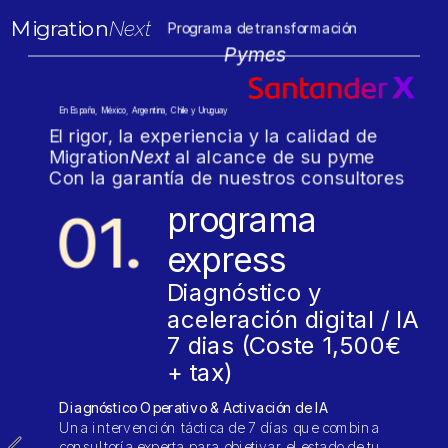
Migration
Next
Programa de transformación 
Pymes
digital para Pymes
En España, México, Argentina, Chile y Uruguay 
El rigor, la experiencia y la calidad de 
Migration
Next
 al alcance de su pyme 
Con la garantía de nuestros consultores
programa 
01.
express
Diagnóstico y 
aceleración digital / IA
7 dias (Coste 1,500€ 
+ tax)
Diagnóstico Operativo & Activación de IA
Una intervención táctica de 7 días que combina 
consultoría experta para objetivar el estado de tu 