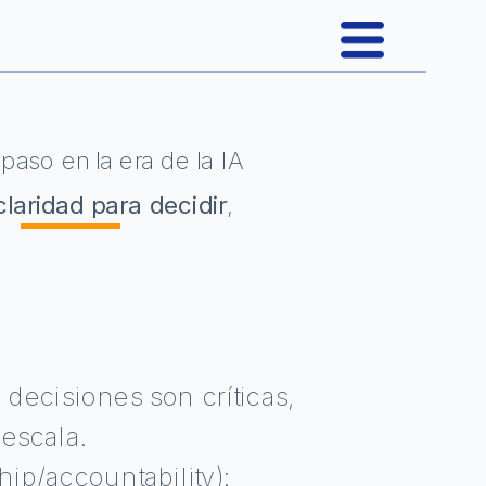
aso en la era de la IA 
claridad para decidir
, 
decisiones son críticas, 
escala.
Proyectos
ip/accountability): 