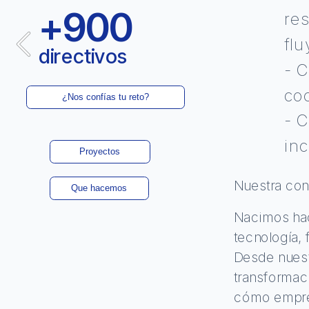
¿Nos confías tu reto?
+900
res
flu
Proyectos
directivos 
- C
Que hacemos
coo
- C
inc
Nuestra con
Nacimos hac
tecnología, 
Desde nuest
transformaci
cómo empres