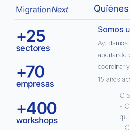
Quiénes
Somos un
+25
Ayudamos a 
sectores 
aportando 
+70
coordinar y
15 años ac
empresas
Cla
+400
- C
qui
workshops
- C