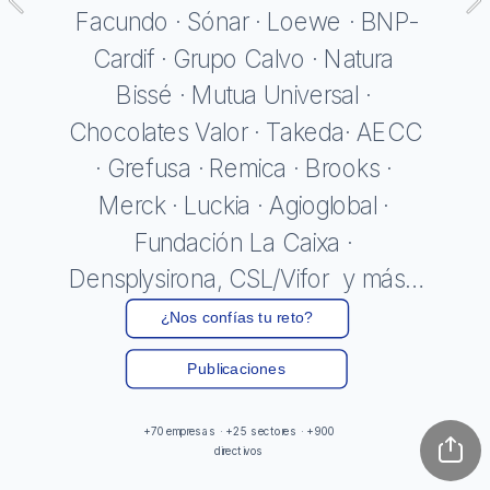
Facundo · Sónar · Loewe · BNP-
Cardif · Grupo Calvo · Natura 
Bissé · Mutua Universal · 
Chocolates Valor · Takeda· AECC 
· Grefusa · Remica · Brooks · 
Merck · Luckia · Agioglobal · 
Fundación La Caixa · 
Densplysirona, CSL/Vifor  y más… 
·
¿Nos confías tu reto?
Publicaciones
+70 empresas · +25 sectores · +900 
directivos